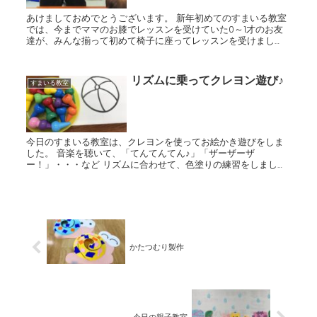
あけましておめでとうございます。 新年初めてのすまいる教室
では、今までママのお膝でレッスンを受けていた0～1才のお友
達が、みんな揃って初めて椅子に座ってレッスンを受けまし
た！顔つきも心なしかお兄さん・お姉さんに見えるよう
な・・・！！ ...
リズムに乗ってクレヨン遊び♪
すまいる教室
今日のすまいる教室は、クレヨンを使ってお絵かき遊びをしま
した。 音楽を聴いて、「てんてんてん♪」「ザーザーザ
ー！」・・・など リズムに合わせて、色塗りの練習をしまし
た。 リズムに乗せて描くことで楽しくお絵かきすることが出来
ました☆
かたつむり製作