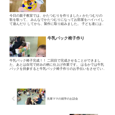
今日の親子教室では、かたつむりを作りました♪ かたつむりの
歌を歌って、 みんなでかたつむりになってお部屋をハイハイし
て遊んだり してから、製作に取り組みました。 子ども達には折
り紙をビリビリとちぎってもらい、 かたつむりの殻の...
牛乳パック椅子作り
製作
牛乳パック椅子完成！！ 二回目で完成させることができまし
た、あとは自宅で好みの柄に仕上げ作業です。 はるかでは牛乳
パックを持参すると牛乳パック椅子作りのお手伝いをさせてい
ただきます。
先輩ママの就学のお話会