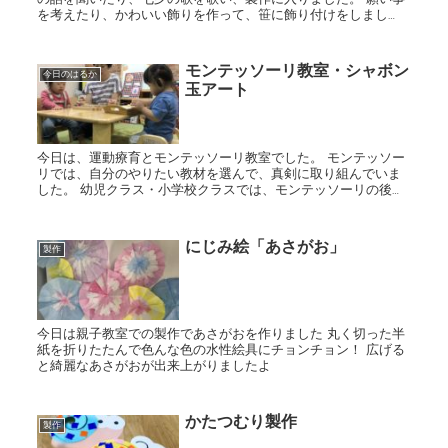
を考えたり、かわいい飾りを作って、笹に飾り付けをしまし
た。
モンテッソーリ教室・シャボン
今日のはるか
玉アート
今日は、運動療育とモンテッソーリ教室でした。 モンテッソー
リでは、自分のやりたい教材を選んで、真剣に取り組んでいま
した。 幼児クラス・小学校クラスでは、モンテッソーリの後に
シャボン玉アートをしました。 いろんな色のシャボン玉を弾い
て模...
にじみ絵「あさがお」
製作
今日は親子教室での製作であさがおを作りました 丸く切った半
紙を折りたたんで色んな色の水性絵具にチョンチョン！ 広げる
と綺麗なあさがおが出来上がりましたよ
かたつむり製作
製作