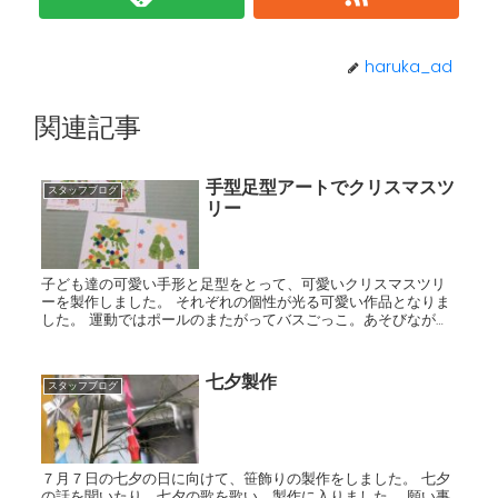
haruka_ad
関連記事
手型足型アートでクリスマスツ
スタッフブログ
リー
子ども達の可愛い手形と足型をとって、可愛いクリスマスツリ
ーを製作しました。 それぞれの個性が光る可愛い作品となりま
した。 運動ではポールのまたがってバスごっこ。あそびながら
バランス感覚を養います。 おかあさんといっしょの体操「から...
七夕製作
スタッフブログ
７月７日の七夕の日に向けて、笹飾りの製作をしました。 七夕
の話を聞いたり、七夕の歌を歌い、製作に入りました。 願い事