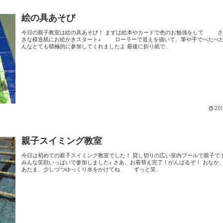
絵の具あそび
今日の親子教室は絵の具あそび！ まずは絵本やカードで色のお勉強をして さあ！大
きな模造紙にお絵かきスタート♪ ローラーで道えを描いて、筆や手でぺたぺた！ み
んなとても積極的に参加してくれましたよ 最後に折り紙で...
201
親子スイミング教室
今日は初めての親子スイミング教室でした！ 貸し切りの広い室内プールで親子でドキドキ
みんな笑顔いっぱいで参加しました♪ さあ、お着替え完了！がんばるぞ！ おなか、かた、
あたま、少しづつゆっくり水をかけてね ずっと笑...