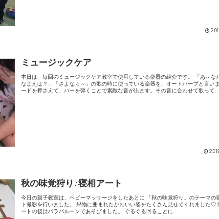
201
ミュージックケア
本日は、毎回のミュージックケア教室で使用している楽器の紹介です。 「あ～なたの お
なまえは？」「さよなら～」の歌の時に使っている楽器を、オートハープと言います
ードを押さえて、バーを弾くことで素敵な音が出ます。その音に合わせて歌って...
201
秋の味覚狩り♪寝相アート
今日の親子教室は、ベビーマッサージをしたあとに 「秋の味覚狩り」のテーマの寝相アー
ト撮影を行いました。 果物に囲まれたかわいい姿をたくさん見せてくれました♡ 寝相ア
ートの後はパラバルーンであそびました。 ぐるぐる回ることに...