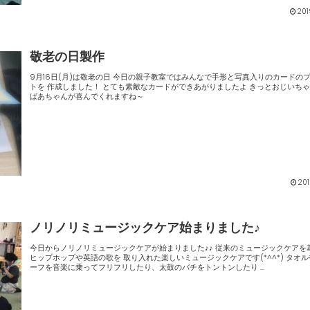
201
敬老の日製作
9月16日(月)は敬老の日 今日の親子教室ではみんなで手形と写真入りのカードのプレゼン
トを 作成しました！ とても素敵なカードができあがりましたよ きっとおじいちゃんやお
ばあちゃんが喜んでくれますね～
201
ノリノリミュージックケア始まりました♪
今日からノリノリミュージックケアが始まりました♪♪ 従来のミュージックケアを基本に
ヒップホップや英語の歌を 取り入れた楽しいミュージックケアです(*^^*) タオルやスカ
ーフを音楽に乗ってフリフリしたり、太鼓のバチをトントンしたり ...