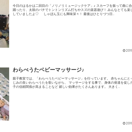
今日のはるかは二回目の「ノリノリミュージックケア」♪ スカーフを振って曲に合わせて
踊ったり、太鼓のバチでトントンリズム打ちやスズの楽器遊び！ みんなとても楽しく参加
していましたよ♡ しゃぼん玉にも興味深々！ 最後はひとりづつ日...
201
わらべうたベビーマッサージ♪
親子教室では、「わらべうたベビーマッサージ」を行っています。 赤ちゃんにとって耳な
じみの良いわらべうたを歌いながら、 マッサージをする事で、身体の発達を促したり、親
子の信頼関係が高まることなど 嬉しい効果がたくさんあります。 大きく...
201