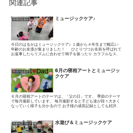
関連記事
ミュージックケア♪
今日のはるか
今日のはるかはミュージックケア♪ １歳から４年生まで幅広い
年齢のお友達が集まりました！ ひとりづつお名前を呼ばれて
お返事したらリズムに合わせて鳴子を振ったり カラフルなスカ
ーフをふりふり♪ 最後はシャボン玉で盛り上がりまし...
6月の寝相アートとミュージッ
今日のはるか
クケア
６月の寝相アートのテーマは、「父の日」です。 季節のテーマ
で毎月撮影しています。 毎月撮影すると子ども達が段々大きく
なっていく様子も分かるので お子様の成長記録としても好評で
す(*^^*) 今日はミュージックケアの教室がありました。...
水遊び＆ミュージックケア
スタッフブログ