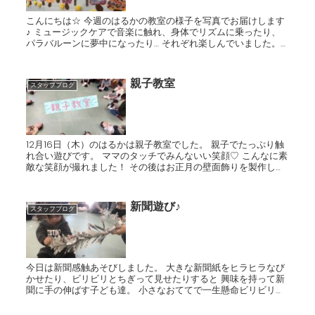
こんにちは☆ 今週のはるかの教室の様子を写真でお届けします
♪ ミュージックケアで音楽に触れ、身体でリズムに乗ったり、
パラバルーンに夢中になったり… それぞれ楽しんでいました。
鳴子や太鼓など、楽器あそびも取り組み、先生の真似...
親子教室
スタッフブログ
12月16日（木）のはるかは親子教室でした。 親子でたっぷり触
れ合い遊びです。 ママのタッチでみんないい笑顔♡ こんなに素
敵な笑顔が撮れました！ その後はお正月の壁面飾りを製作しま
した。 折り紙をビリビリにちぎって、のりで...
新聞遊び♪
スタッフブログ
今日は新聞感触あそびしました。 大きな新聞紙をヒラヒラなび
かせたり、ビリビリとちぎって見せたりすると 興味を持って新
聞に手の伸ばす子ども達。 小さなおててで一生懸命ビリビリと
ちぎる様子はとっても可愛かったです。 最後に忍者になり...