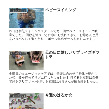
ベビースイミング
スタッフブログ
昨日は初芝スイミングスクールで月一回のベビースイミング教
室でした。 回数を追うごとに水にも慣れてきて、お母さんと足
をバタバタして進んだり、 ボール集めゲームも楽しんでました
♪ 最後に水の中をスイーッとくぐるのも、頑張りました(*^...
母の日に嬉しいサプライズギフ
スタッフブログ
ト💐
金曜日のミュージックケアでは、音楽に合わせて身体を動かし
た後、鈴を持ってリズム打ちをしました！ 持てるお友達は自分
で鈴をフリフリ～♪小さいお友達はお母さんが振る鈴をしっかり
見て、ちゃんと参加😊 楽しい時間を過ごしました。 その後は...
今週のはるか☆
スタッフブログ