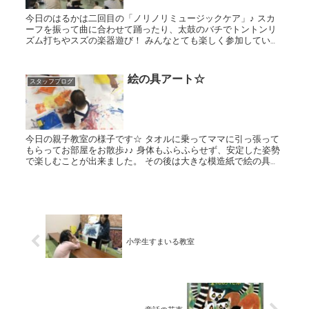
今日のはるかは二回目の「ノリノリミュージックケア」♪ スカ
ーフを振って曲に合わせて踊ったり、太鼓のバチでトントンリ
ズム打ちやスズの楽器遊び！ みんなとても楽しく参加していま
したよ♡ しゃぼん玉にも興味深々！ 最後はひとりづつ日...
絵の具アート☆
スタッフブログ
今日の親子教室の様子です☆ タオルに乗ってママに引っ張って
もらってお部屋をお散歩♪♪ 身体もふらふらせず、安定した姿勢
で楽しむことが出来ました。 その後は大きな模造紙で絵の具あ
そび♪ 手足に絵の具をたっぷり付けてペタペタと色を塗...
小学生すまいる教室