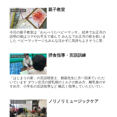
親子教室
今日のはるか
今日の親子教室は「わらべうたベビーマッサ」 絵本でお正月の
説明の後はコマやお手玉で遊んで みんなでお正月の歌を歌いま
した ベビーマッサージもみんな泣かずに気持ちよさそうに受け
ることができていましたよ 足の屈伸やお顔のマッサージも...
摂食指導・言語訓練
今日のはるか
「はじまりの家」の言語聴覚士、都築先生に月一回来ていただ
いています ダウン症児の授乳期のミルクの飲み方、離乳食のす
すめ方、小学生の言語指導など 幅広く指導していただいていま
す
ノリノリミュージックケア
今日のはるか