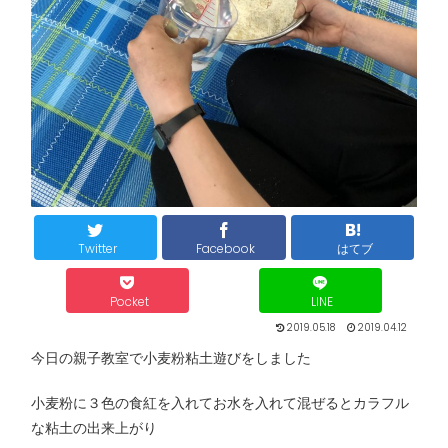
Twitter
Facebook
はてブ
Pocket
LINE
2019.05.18
2019.04.12
今日の親子教室で小麦粉粘土遊びをしました
小麦粉に３色の食紅を入れてお水を入れて混ぜるとカラフル
な粘土の出来上がり