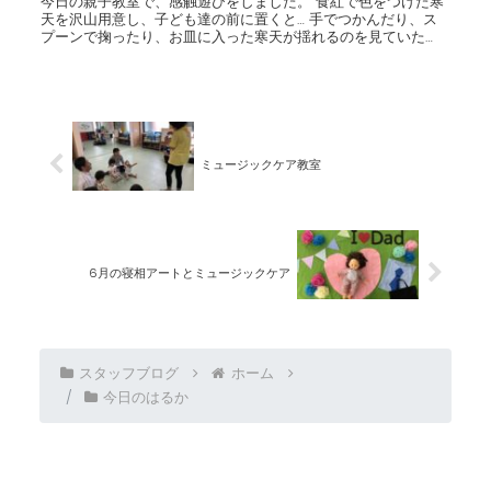
今日の親子教室で、感触遊びをしました。 食紅で色をつけた寒
天を沢山用意し、子ども達の前に置くと… 手でつかんだり、ス
プーンで掬ったり、お皿に入った寒天が揺れるのを見ていた
り。 少し触れるだけの子、ずっと感触を楽しんでいた子、みん
なそれ...
ミュージックケア教室
6月の寝相アートとミュージックケア
スタッフブログ
ホーム
今日のはるか