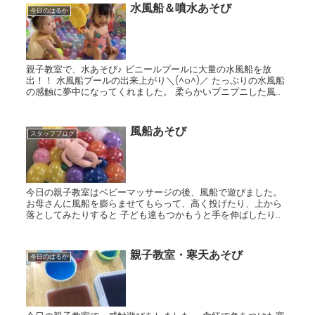
水風船＆噴水あそび
今日のはるか
親子教室で、水あそび♪ ビニールプールに大量の水風船を放
出！！ 水風船プールの出来上がり＼(^o^)／ たっぷりの水風船
の感触に夢中になってくれました。 柔らかいプニプニした風船
にツンツンしたり、掴んでプルプル揺らしてみたり♪ ...
風船あそび
スタッフブログ
今日の親子教室はベビーマッサージの後、風船で遊びました。
お母さんに風船を膨らませてもらって、高く投げたり、上から
落としてみたりすると 子ども達もつかもうと手を伸ばしたり、
キャッキャと追いかけてみたり。。。 楽しそうに遊んでくれま...
親子教室・寒天あそび
今日のはるか