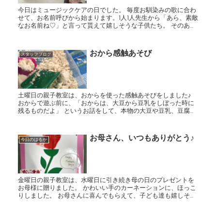
今日はミュージックケアの日でした。 毎度お馴染みの歌に合わ
せて、お名前呼びから始まります。1人1人先生から「あら、素敵
なお名前ね♡」と言って貰えて嬉しそうな子供たち。 そのあと
は音楽に合わせて指を動かしたり身体を動かしたり、楽器を鳴
らし...
おから感触あそび
スタッフブログ
土曜日の親子教室は、おからを使った感触あそびをしました♪
おからで遊ぶ前に、「おからは、大豆から豆乳をしぼった時に
残るものだよ」 というお話をして、本物の大豆や豆乳、豆腐に
も触れてみました。 いざ、おからあそびスタート☆ 砂...
お母さん、いつもありがとう♪
今日のはるか
金曜日の親子教室は、水曜日に引き続き母の日のプレゼントを
お母様に贈りました。 かわいい手のカーネーションに、ほっこ
りしました。 お母さんに喜んでもらえて、子ども達も嬉しそう
でしたよ(*^^*) また来月の父の日も計画中です♪ ...