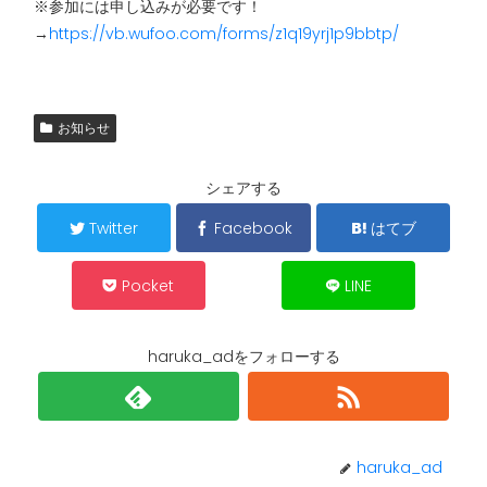
※参加には申し込みが必要です！
→
https://vb.wufoo.com/forms/z1q19yrj1p9bbtp/
お知らせ
シェアする
Twitter
Facebook
はてブ
Pocket
LINE
haruka_adをフォローする
haruka_ad