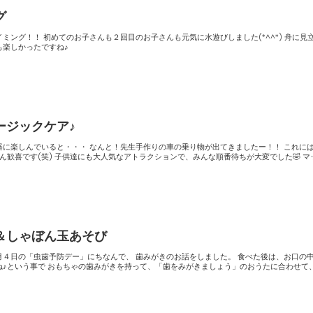
グ
水遊びしました(*^^*) 舟に見立てたボ
も楽しかったですね♪
ージックケア♪
！先生手作りの車の乗り物が出てきましたー！！ これには子供達
も大喜び♪大人ももちろん歓喜です(笑) 子供達にも大人気なア
＆しゃぼん玉あそび
ー」にちなんで、 歯みがきのお話をしました。 食べた後は、お口の中を歯ブ
みがきましょう」のおうたに合わせて、 シュ