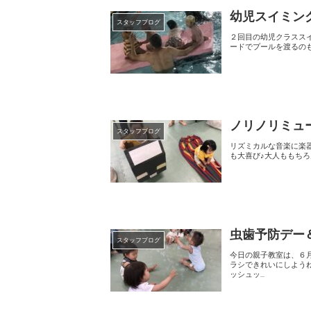
幼児スイミン
スタッフブログ
２回目の幼児クラススイミング！！ 初めてのお子さんも２回目のお子さんも元気に
ードでプールを渡るの
ノリノリミュ
スタッフブログ
リズミカルな音楽に楽器に楽しんでいると・・・ なんと
虫歯予防デー
スタッフブログ
今日の親子教室は、６月４日の「虫歯予防デ
ラシできれいにしようね♪という事で おもちゃの歯みがきを持って、「歯を
ッシュッ...