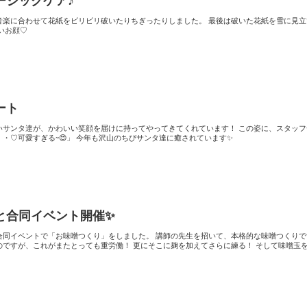
ージックケア♪
せて花紙をビリビリ破いたりちぎったりしました。 最後は破いた花紙を雪に見立てて投
てもいいお顔♡
ート
タ達が、かわいい笑顔を届けに持ってやってきてくれています！ この姿に、スタッフ一同た
め息~😮‍💨♡ 「はぁぁ・・・♡可愛すぎる~😍」 今年も沢山のちびサンタ達に癒されています✨
と合同イベント開催✨
お味噌つくり」をしました。 講師の先生を招いて、本格的な味噌つくりです。 大
とっても重労働！ 更にそこに麹を加えてさらに練る！ そして味噌玉を作るの