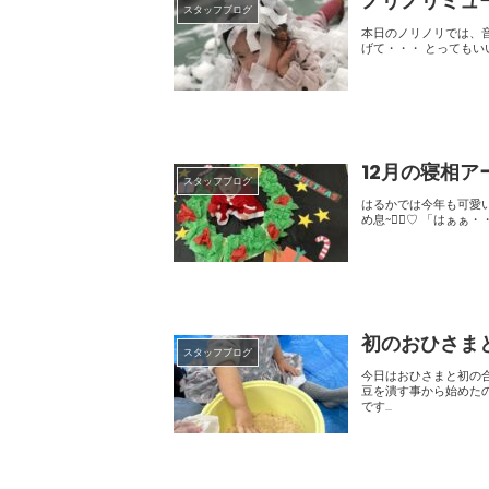
ノリノリミュ
スタッフブログ
本日のノリノリでは、音楽に合わ
げて・・・ とっ
12月の寝相ア
スタッフブログ
はるかでは今年も可愛いサン
初のおひさま
スタッフブログ
今日はおひさまと初の合同イベントで「
豆を潰す事から始めたのですが、これがまた
です...