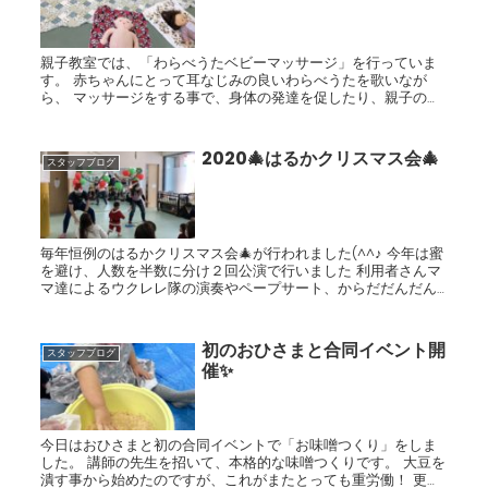
親子教室では、「わらべうたベビーマッサージ」を行っていま
す。 赤ちゃんにとって耳なじみの良いわらべうたを歌いなが
ら、 マッサージをする事で、身体の発達を促したり、親子の信
頼関係が高まることなど 嬉しい効果がたくさんあります。 大き
く...
2020🎄はるかクリスマス会🎄
スタッフブログ
毎年恒例のはるかクリスマス会🎄が行われました(^^♪ 今年は蜜
を避け、人数を半数に分け２回公演で行いました 利用者さんマ
マ達によるウクレレ隊の演奏やペープサート、からだだんだん
ダンス 最後は豪華景品のビンゴゲーム♡ 大盛り...
初のおひさまと合同イベント開
スタッフブログ
催✨
今日はおひさまと初の合同イベントで「お味噌つくり」をしま
した。 講師の先生を招いて、本格的な味噌つくりです。 大豆を
潰す事から始めたのですが、これがまたとっても重労働！ 更に