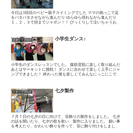
今日は3回目のベビー親子スイミングでした ママの抱っこで足
をバタバタさせながら進んだり ゆらゆら揺れながら進んだり
１，２，３で頭までジャボン！！ びっくりして泣いちゃうお友
達もいましたが みんな少しづづ水に慣れてきています
小学生ダンス♪
スタッフブログ
小学生のダンスレッスンでした。 腹筋背筋に楽しく取り組んだ
あとはサーキットに挑戦！ ダンスに合わせて楽しく上手にジャ
ンプできました！ 終わった後も楽しくてみんなにっこにこでし
た♪
七夕製作
スタッフブログ
７月７日の七夕の日に向けて、笹飾りの製作をしました。 七夕
の話を聞いたり、七夕の歌を歌い、製作に入りました。 願い事
を考えたり、かわいい飾りを作って、笹に飾り付けをしまし
た。