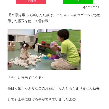
Pocket
LINE
2024.01.09
1月の歌を歌って楽しんだ後は、クリスマス会のゲームでも使
用した雪玉を使って雪合戦！
「先生に玉当ててやる~！」
茶目っ気たっぷりなこのお顔が、なんともたまりませんね😁
とても上手に投げる事ができていましたよ😊