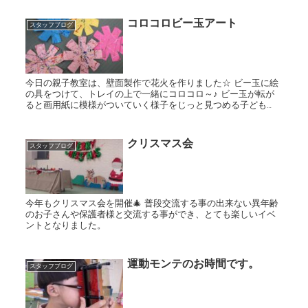
コロコロビー玉アート
スタッフブログ
今日の親子教室は、壁面製作で花火を作りました☆ ビー玉に絵
の具をつけて、トレイの上で一緒にコロコロ～♪ ビー玉が転が
ると画用紙に模様がついていく様子をじっと見つめる子ども
達。 転がるビー玉にも興味を持って、掴もうとしてみたり。...
クリスマス会
スタッフブログ
今年もクリスマス会を開催🎄 普段交流する事の出来ない異年齢
のお子さんや保護者様と交流する事ができ、とても楽しいイベ
ントとなりました。
運動モンテのお時間です。
スタッフブログ