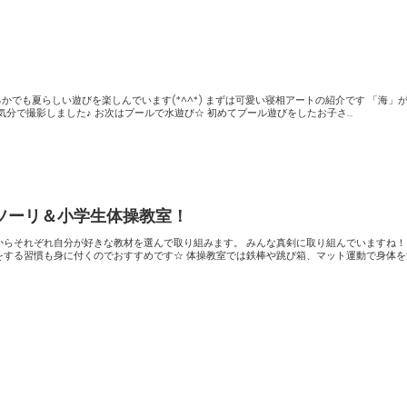
の寝相アート。 海水浴気分で撮影しました♪ お次はプールで水遊び☆ 初めてプール遊びをしたお子さ...
ソーリ＆小学生体操教室！
自分が好きな教材を選んで取り組みます。 みんな真剣に取り組んでいますね！ 集中力
くのでおすすめです☆ 体操教室では鉄棒や跳び箱、マット運動で身体を沢山動