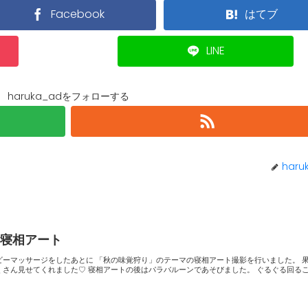
Facebook
はてブ
LINE
haruka_adをフォローする
haru
♪寝相アート
秋の味覚狩り」のテーマの寝相アート撮影を行いました。 果物に囲
まれたかわいい姿をたくさん見せてくれました♡ 寝相アートの後はパラバルーンであそび