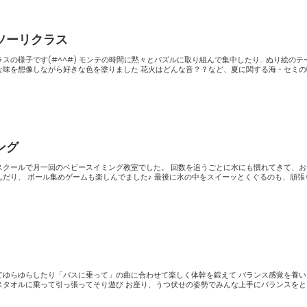
ソーリクラス
間に黙々とパズルに取り組んで集中したり… ぬり絵のテーマは
アイスクリーム。好きな味を想像しながら好きな色を塗りました 花火はどんな音？？など、夏に関する海・セ
ング
回のベビースイミング教室でした。 回数を追うごとに水にも慣れてきて、お母さん
イーッとくぐるのも、頑張りまし
ゆらしたり「バスに乗って」の曲に合わせて楽しく体幹を鍛えて バランス感覚を養いました
ってそり遊び お座り、うつ伏せの姿勢でみんな上手にバランスをとること