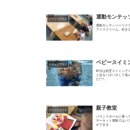
運動モンテッ
スタッフブログ
運動モンテッソーリクラスの様子です(#^^#) モンテの時
ベビースイミ
スタッフブログ
昨日は初芝スイミングスクールで月一
と足をバタバタして進んだり、 ボール集めゲームも楽しんでました♪ 最後に水の中をス
た(*^...
親子教室
スタッフブログ
バランスボールに乗ってゆら
サーキット運動ではバスタオルに乗って引っ張
ができま...