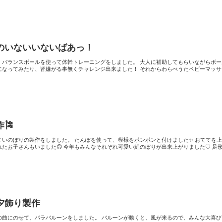
のいないいないばあっ！
ールを使って体幹トレーニングをしました。 大人に補助してもらいながらボールの上
り、皆嫌がる事無くチャレンジ出来ました！ それからわらべうたベビーマッサージで
🎏
 たんぽを使って、模様をポンポンと付けました✨ おててを上手に使
みんなそれぞれ可愛い鯉のぼりが出来上がりました♡ 足形のこい
夕飾り製作
ルーンをしました。 バルーンが動くと、風が来るので、みんな大喜び！ パラ