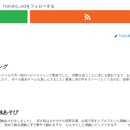
haruka_adをフォローする
haru
ング
回のベビースイミング教室でした。 回数を追うごとに水にも慣れてきて、お母さん
イーッとくぐるのも、頑張りまし
触あそび
チカチの高野豆腐。お湯で戻すとプルプルした感触になり、
触に手で夢中で触れる子や、 ひんやりした感触にビックリする子・・・ それぞれ