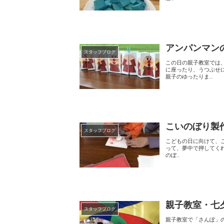
アンパンマン
スタッフブログ
この日の親子教室では、バランスボ
に座ったり、うつぶせになってみた
親子のゆったりま...
こいのぼり製作
スタッフブログ
こどもの日に向けて、こいのぼりの製作をしました。
って、夢中で押してくれたお子さんもいました😊 今年も
のぼ...
親子教室・七
スタッフブログ
親子教室で「さんぽ」の曲にのせて、パラバ