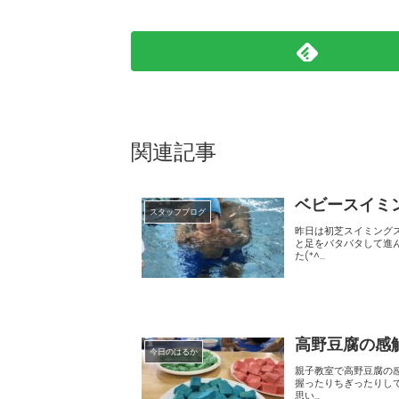
関連記事
ベビースイミ
スタッフブログ
昨日は初芝スイミングスクールで月一
と足をバタバタして進んだり、 ボール集めゲームも楽しんでました♪ 最後に水の中をス
た(*^...
高野豆腐の感
今日のはるか
親子教室で高野豆腐の感触あそびをしました♪ 戻す前はカ
握ったりちぎったりして、初めて触る感
思い...