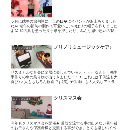
５月は端午の節句🎏に、母の日❤️にイベントが沢山ありました
ね☺️ 端午の節句の製作で可愛いこいのぼりの帽子を作りました
よ😊 絵の具を塗ったり手形を押したり、みんな思い思いの製作
を楽しみました✨ 鯉のぼり帽子をかぶっているみんながすごく...
ノリノリミュージックケア♪
スタッフブログ
リズミカルな音楽に楽器に楽しんでいると・・・ なんと！先生
手作りの車の乗り物が出てきましたー！！ これには子供達も大
喜び♪大人ももちろん歓喜です(笑) 子供達にも大人気なアトラク
ションで、みんな順番待ちが大変でした🤣 マッ...
クリスマス会
スタッフブログ
今年もクリスマス会を開催🎄 普段交流する事の出来ない異年齢
のお子さんや保護者様と交流する事ができ、とても楽しいイベ