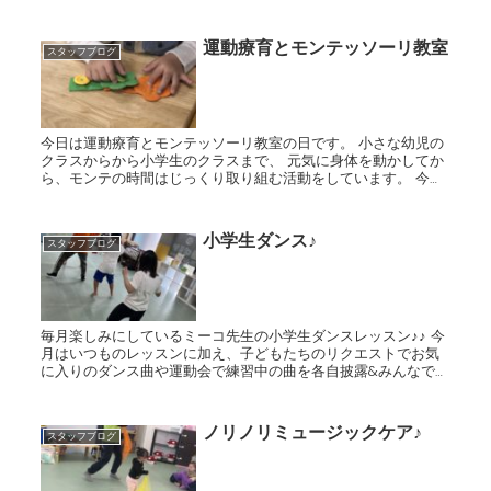
さえて、バーを弾くことで素敵な音が出ます。その音に合わせ
て歌って...
運動療育とモンテッソーリ教室
スタッフブログ
今日は運動療育とモンテッソーリ教室の日です。 小さな幼児の
クラスからから小学生のクラスまで、 元気に身体を動かしてか
ら、モンテの時間はじっくり取り組む活動をしています。 今日
はボタンの留め外しに挑戦しました。 ボタンをつかむ、穴を通...
小学生ダンス♪
スタッフブログ
毎月楽しみにしているミーコ先生の小学生ダンスレッスン♪♪ 今
月はいつものレッスンに加え、子どもたちのリクエストでお気
に入りのダンス曲や運動会で練習中の曲を各自披露&みんなでダ
ンス！！ 今頑張っている曲、お気に入りの曲、みんなで共有で
きるの...
ノリノリミュージックケア♪
スタッフブログ