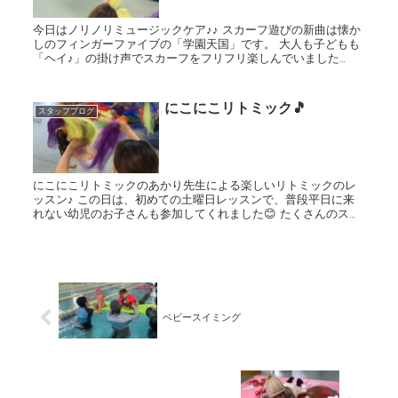
今日はノリノリミュージックケア♪♪ スカーフ遊びの新曲は懐か
しのフィンガーファイブの「学園天国」です。 大人も子どもも
「ヘイ♪」の掛け声でスカーフをフリフリ楽しんでいました
(*^^*) バチを持って太鼓遊びもしましたよ♪♪ ...
にこにこリトミック🎵
スタッフブログ
にこにこリトミックのあかり先生による楽しいリトミックのレ
ッスン♪ この日は、初めての土曜日レッスンで、普段平日に来
れない幼児のお子さんも参加してくれました😊 たくさんのスカ
ーフを上に投げてふわふわさせたり、キラキラスティックを曲...
ベビースイミング