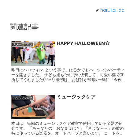
haruka_ad
関連記事
HAPPY HALLOWEEN☆
スタッフブログ
昨日はハロウィン…という事で、はるかでもハロウィンパーティ
ーを開きました。 子ども達もそれぞれ仮装して、可愛い姿で来
所してくれました(*^^*) 最初は、おばけが登場♪一緒に「今夜は
ハロウィンナイト」のダンスをしました。 その後はミイ...
ミュージックケア
スタッフブログ
本日は、毎回のミュージックケア教室で使用している楽器の紹
介です。 「あ～なたの おなまえは？」「さよなら～」の歌の
時に使っている楽器を、オートハープと言います。 コードを押