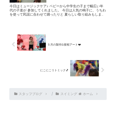
今日はミュージックケア♪ ベビーから中学生の子まで幅広い年
代の子達が 参加してくれました。 今日は人気の鳴子に、うちわ
を使って民謡に合わせて踊ったりと 夏らしい取り組みもしまし
たよ(*^^*) 最後にハンドベルと、ウィンドチャイム...
５月の製作&寝相アート❤️
にこにこリトミック🎵
スタッフブログ
スイミング
ホーム