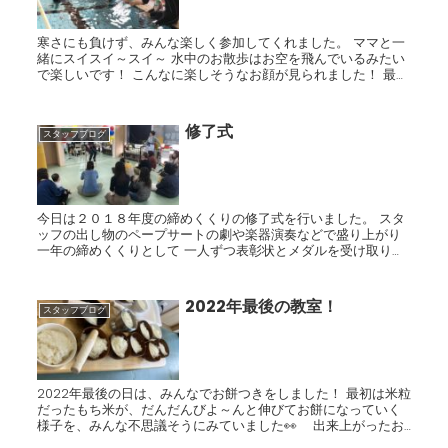
寒さにも負けず、みんな楽しく参加してくれました。 ママと一
緒にスイスイ～スイ～ 水中のお散歩はお空を飛んでいるみたい
で楽しいです！ こんなに楽しそうなお顔が見られました！ 最後
の水中潜りも、みんな頑張って挑戦しましたよ☆
修了式
スタッフブログ
今日は２０１８年度の締めくくりの修了式を行いました。 スタ
ッフの出し物のペープサートの劇や楽器演奏などで盛り上がり
一年の締めくくりとして 一人ずつ表彰状とメダルを受け取りま
した。 この一年間の子ども達の成長を近くで見せていただきと
ても...
2022年最後の教室！
スタッフブログ
2022年最後の日は、みんなでお餅つきをしました！ 最初は米粒
だったもち米が、だんだんびよ～んと伸びてお餅になっていく
様子を、みんな不思議そうにみていました👀 出来上がったお
餅は、みんなでおいしくいただきました✨ 2...