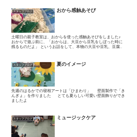
おから感触あそび
スタッフブログ
土曜日の親子教室は、おからを使った感触あそびをしました♪
おからで遊ぶ前に、「おからは、大豆から豆乳をしぼった時に
残るものだよ」 というお話をして、本物の大豆や豆乳、豆腐に
も触れてみました。 いざ、おからあそびスタート☆ 砂...
夏のイメージ
スタッフブログ
先週のはるかでの寝相アートは「ひまわり」 壁面製作で「き
んぎょ」を作りました とても夏らしい可愛い壁面飾りができ
ましたよ
ミュージックケア
スタッフブログ