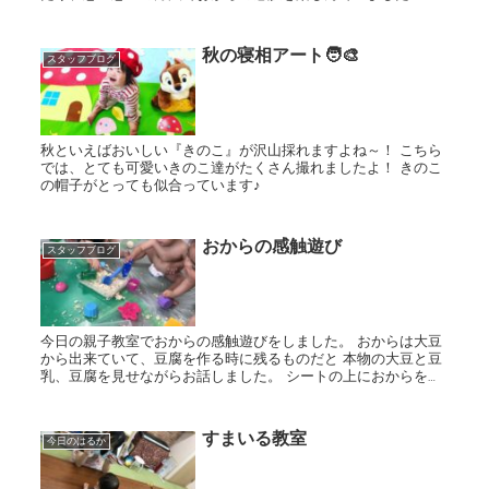
からなのでお口に入ってしまっても大丈夫なので安心なのもい
い...
秋の寝相アート🧑‍🎨
スタッフブログ
秋といえばおいしい『きのこ』が沢山採れますよね～！ こちら
では、とても可愛いきのこ達がたくさん撮れましたよ！ きのこ
の帽子がとっても似合っています♪
おからの感触遊び
スタッフブログ
今日の親子教室でおからの感触遊びをしました。 おからは大豆
から出来ていて、豆腐を作る時に残るものだと 本物の大豆と豆
乳、豆腐を見せながらお話しました。 シートの上におからを広
げて見せると、興味を持って触ろうと近づく子ども達 握っ...
すまいる教室
今日のはるか