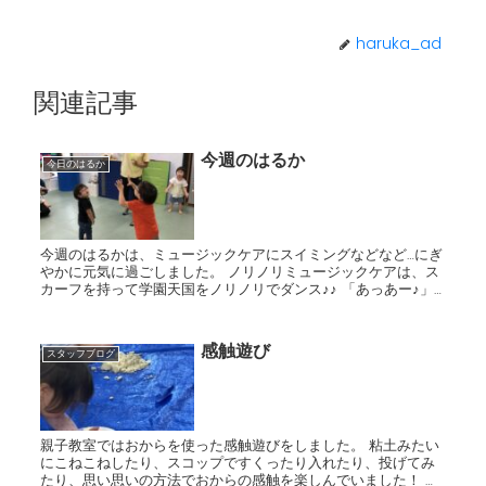
haruka_ad
関連記事
今週のはるか
今日のはるか
今週のはるかは、ミュージックケアにスイミングなどなど…にぎ
やかに元気に過ごしました。 ノリノリミュージックケアは、ス
カーフを持って学園天国をノリノリでダンス♪♪ 「あっあー♪」
の掛け声でみんなで発声して発語も促しています☆ パ...
感触遊び
スタッフブログ
親子教室ではおからを使った感触遊びをしました。 粘土みたい
にこねこねしたり、スコップですくったり入れたり、投げてみ
たり、思い思いの方法でおからの感触を楽しんでいました！ お