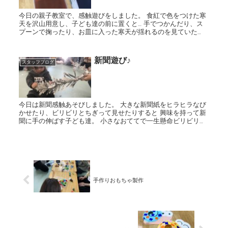
今日の親子教室で、感触遊びをしました。 食紅で色をつけた寒
天を沢山用意し、子ども達の前に置くと… 手でつかんだり、ス
プーンで掬ったり、お皿に入った寒天が揺れるのを見ていた
り。 少し触れるだけの子、ずっと感触を楽しんでいた子、みん
なそれ...
新聞遊び♪
スタッフブログ
今日は新聞感触あそびしました。 大きな新聞紙をヒラヒラなび
かせたり、ビリビリとちぎって見せたりすると 興味を持って新
聞に手の伸ばす子ども達。 小さなおててで一生懸命ビリビリと
ちぎる様子はとっても可愛かったです。 最後に忍者になり...
手作りおもちゃ製作