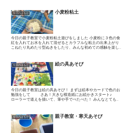
りマラカスを作り、合奏で参加をしてくれました。 みんなニコ
ニコ...
小麦粉粘土
今日のはるか
今日の親子教室で小麦粉粘土遊びをしました 小麦粉に３色の食
紅を入れてお水を入れて混ぜるとカラフルな粘土の出来上がり
こねたり丸めたり型ぬきをしたり、みんな初めての感触を楽し
んでいました
絵の具あそび
今日のはるか
今日の親子教室は絵の具あそび！ まずは絵本やカードで色のお
勉強をして さあ！大きな模造紙にお絵かきスタート♪
ローラーで道えを描いて、筆や手でぺたぺた！ みんなとても積
極的に参加してくれましたよ 最後に折り紙で...
親子教室・寒天あそび
今日のはるか