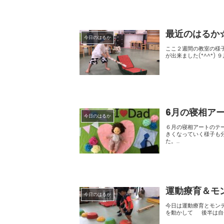
最近のはるか
今日のはるか
ここ２週間の教室の様子です☆ 初めてのクレヨンでなぐり書き♪うさぎさんに色塗りをし
6月の寝相ア
今日のはるか
６月の寝相アートのテーマは、「父の日」です。 季節の
きくなっていく様子も分かるので お子様の成長記録としても好評です(*^^*) 今
た。...
運動療育＆モ
今日のはるか
今日は運動療育とモンテッソーリ教室でした 幼児クラスと小学
を動かし