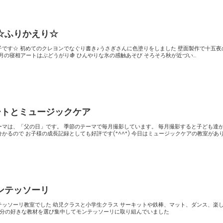
☆ふりかえり☆
ました 壁面製作で十五夜の作品
が出来ました(*^^*) ９月の寝相アートはぶどうがり🍇 ひんやりな氷の感触あそび そろそろ秋が近づい...
ートとミュージックケア
テーマで毎月撮影しています。 毎月撮影すると子ども達が段々大
日はミュージックケアの教室がありまし
ンテッソーリ
生クラス サーキットや鉄棒、マット、ダンス、楽しく身体
て 後半は自分の好きな教材を選び集中してモンテッソーリに取り組んでいました