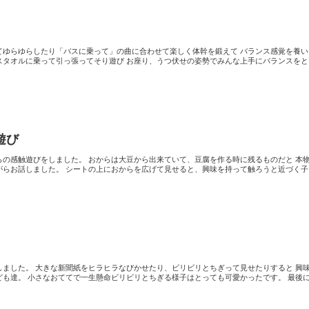
ゆらしたり「バスに乗って」の曲に合わせて楽しく体幹を鍛えて バランス感覚を養いました
ってそり遊び お座り、うつ伏せの姿勢でみんな上手にバランスをとること
遊び
は大豆から出来ていて、豆腐を作る時に残るものだと 本物の大豆
広げて見せると、興味を持って触ろうと近づく子ども達
とちぎって見せたりすると 興味を持っ
可愛かったです。 最後に忍者に