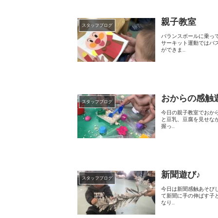
親子教室
スタッフブログ
バランスボールに乗ってゆら
サーキット運動ではバスタオルに乗って引っ張
ができま...
おからの感触
スタッフブログ
今日の親子教室でおからの感触遊びをしました。 おから
と豆乳、豆腐を見せながらお話しました。 シートの上におからを
握っ...
新聞遊び♪
スタッフブログ
今日は新聞感触あそびしました。 大きな新聞紙をヒラヒラなびかせたり、ビリビリ
て新聞に手の伸ばす子ども達。 小さなおててで一生懸命ビリビリとちぎる様子はとっても
なり...