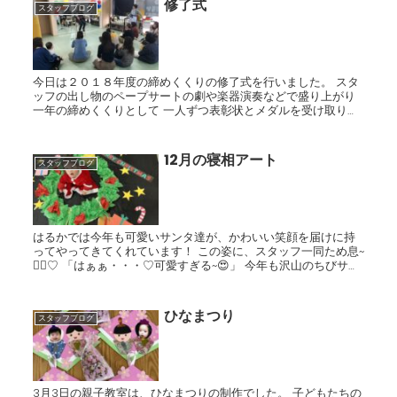
修了式
スタッフブログ
今日は２０１８年度の締めくくりの修了式を行いました。 スタ
ッフの出し物のペープサートの劇や楽器演奏などで盛り上がり
一年の締めくくりとして 一人ずつ表彰状とメダルを受け取りま
した。 この一年間の子ども達の成長を近くで見せていただきと
ても...
12月の寝相アート
スタッフブログ
はるかでは今年も可愛いサンタ達が、かわいい笑顔を届けに持
ってやってきてくれています！ この姿に、スタッフ一同ため息~
😮‍💨♡ 「はぁぁ・・・♡可愛すぎる~😍」 今年も沢山のちびサン
タ達に癒されています✨
ひなまつり
スタッフブログ
3月3日の親子教室は、ひなまつりの制作でした。 子どもたちの