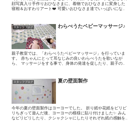
顔写真入り手作りおひなさまに、着物でおひなさまに変身した
寝相＆おすわりアート❤️ 可愛いおひなさま達でいっぱいになり
ました🥰
わらべうたベビーマッサージ♪
スタッフブログ
親子教室では、「わらべうたベビーマッサージ」を行っていま
す。 赤ちゃんにとって耳なじみの良いわらべうたを歌いなが
ら、 マッサージをする事で、身体の発達を促したり、親子の信
頼関係が高まることなど 嬉しい効果がたくさんあります。 大き
く...
夏の壁面製作
スタッフブログ
今年の夏の壁面製作はヨーヨーでした。 折り紙や花紙をビリビ
リちぎって遊んだ後、ヨーヨーの模様に貼り付けました✨ みん
なビリビリしたり、クシャクシャにしたりそれぞれ紙の感触を
夢中で楽しんでくれていました！ その後のタオルマット競争...