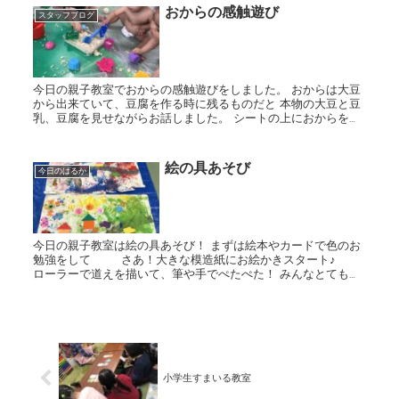
おからの感触遊び
スタッフブログ
今日の親子教室でおからの感触遊びをしました。 おからは大豆
から出来ていて、豆腐を作る時に残るものだと 本物の大豆と豆
乳、豆腐を見せながらお話しました。 シートの上におからを広
げて見せると、興味を持って触ろうと近づく子ども達 握っ...
絵の具あそび
今日のはるか
今日の親子教室は絵の具あそび！ まずは絵本やカードで色のお
勉強をして さあ！大きな模造紙にお絵かきスタート♪
ローラーで道えを描いて、筆や手でぺたぺた！ みんなとても積
極的に参加してくれましたよ 最後に折り紙で...
小学生すまいる教室