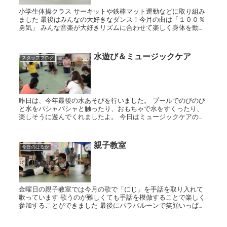
小学生体操クラス サーキットや鉄棒マット運動などに取り組み
ました 最後はみんなの大好きなダンス！今月の曲は「１００％
勇気」 みんな音楽が大好きリズムに合わせて楽しく身体を動か
しました
水遊び＆ミュージックケア
スタッフブログ
昨日は、今年最後の水あそびを行いました。 プールでのびのび
と水をパシャパシャと触ったり、おもちゃで水をすくったり、
楽しそうに遊んでくれましたよ。 今日はミュージックケアの教
室でした。 ボールの鈴やペットボトルのマラカスを使...
親子教室
今日のはるか
金曜日の親子教室では今月の歌で「にじ」を手話を取り入れて
歌っています 歌うのが難しくても手話を模倣することで楽しく
参加することができました 最後にパラバルーンで笑顔いっぱ
い！ 午後からはモンテ教室、玉転がしをしたりカードを指し...