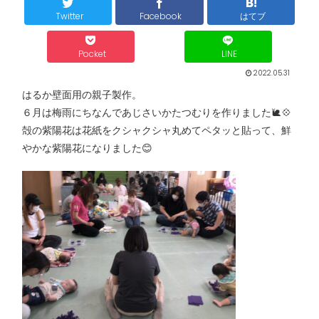
Twitter
Facebook
はてブ
Pocket
LINE
2022.05.31
はるか壁面用の親子製作。
６月は梅雨にちなんであじさいかたつむりを作りました🐌💠
殻の紫陽花は花紙をクシャクシャ丸めてペタッと貼って、鮮
やかな紫陽花になりました😊