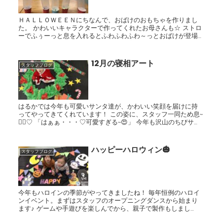
ＨＡＬＬＯＷＥＥＮにちなんで、おばけのおもちゃを作りまし
た。 かわいいキャラクターで作ってくれたお母さんも☆ ストロ
ーでふぅーっと息を入れるとふわふわふわ～っとおばけが登場♪
おうちでも遊んでみてくださいね(*^^*)
12月の寝相アート
スタッフブログ
はるかでは今年も可愛いサンタ達が、かわいい笑顔を届けに持
ってやってきてくれています！ この姿に、スタッフ一同ため息~
😮‍💨♡ 「はぁぁ・・・♡可愛すぎる~😍」 今年も沢山のちびサン
タ達に癒されています✨
ハッピーハロウィン🎃
スタッフブログ
今年もハロインの季節がやってきましたね！ 毎年恒例のハロイ
ンイベント。まずはスタッフのオープニングダンスから始まり
ます♪ ゲームや手遊びを楽しんでから、親子で製作もしまし
た。 可愛いオバケ👻さんの出来上がり✨ ハロウィ...