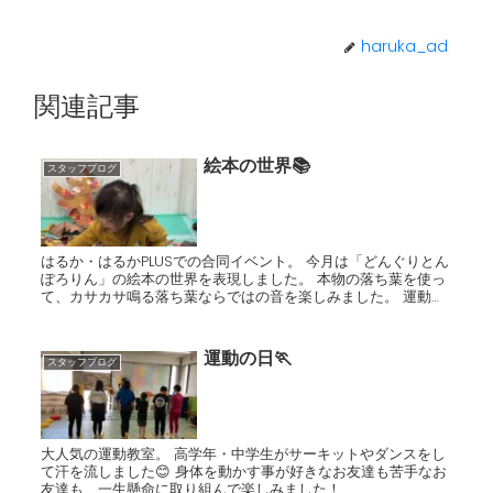
haruka_ad
関連記事
絵本の世界📚
スタッフブログ
はるか・はるかPLUSでの合同イベント。 今月は「どんぐりとん
ぽろりん」の絵本の世界を表現しました。 本物の落ち葉を使っ
て、カサカサ鳴る落ち葉ならではの音を楽しみました。 運動あ
そびもして、力いっぱい遊びました！
運動の日🏃
スタッフブログ
大人気の運動教室。 高学年・中学生がサーキットやダンスをし
て汗を流しました😊 身体を動かす事が好きなお友達も苦手なお
友達も、一生懸命に取り組んで楽しみました！