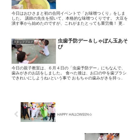
今日はおひさまと初の合同イベントで「お味噌つくり」をしま
した。 講師の先生を招いて、本格的な味噌つくりです。 大豆を
潰す事から始めたのですが、これがまたとっても重労働！ 更に
そこに麹を加えてさらに練る！ そして味噌玉を作るのです...
虫歯予防デー＆しゃぼん玉あそ
スタッフブログ
び
今日の親子教室は、６月４日の「虫歯予防デー」にちなんで、
歯みがきのお話をしました。 食べた後は、お口の中を歯ブラシ
できれいにしようね♪という事で おもちゃの歯みがきを持っ
て、「歯をみがきましょう」のおうたに合わせて、 シュッシュ
ッ...
HAPPY HALLOWEEN☆