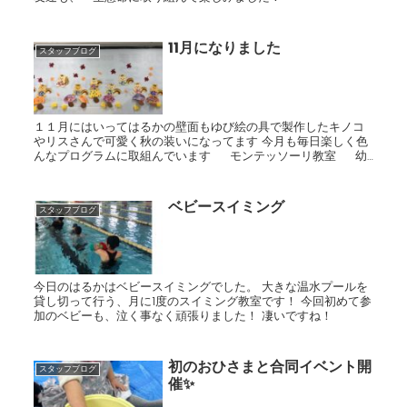
11月になりました
スタッフブログ
１１月にはいってはるかの壁面もゆび絵の具で製作したキノコ
やリスさんで可愛く秋の装いになってます 今月も毎日楽しく色
んなプログラムに取組んでいます モンテッソーリ教室 幼
児体操教室 小学生体操 寝相アート
ベビースイミング
スタッフブログ
今日のはるかはベビースイミングでした。 大きな温水プールを
貸し切って行う、月に1度のスイミング教室です！ 今回初めて参
加のベビーも、泣く事なく頑張りました！ 凄いですね！
初のおひさまと合同イベント開
スタッフブログ
催✨