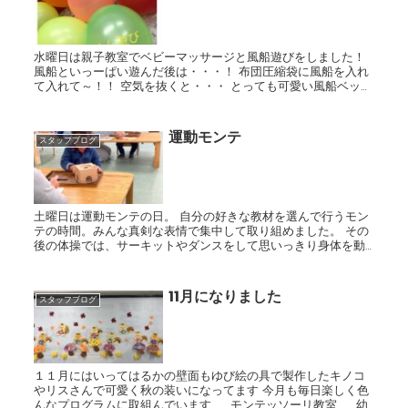
水曜日は親子教室でベビーマッサージと風船遊びをしました！
風船といっーぱい遊んだ後は・・・！ 布団圧縮袋に風船を入れ
て入れて～！！ 空気を抜くと・・・ とっても可愛い風船ベッド
の出来上がり♡ 上に乗ってゆらゆ...
運動モンテ
スタッフブログ
土曜日は運動モンテの日。 自分の好きな教材を選んで行うモン
テの時間。みんな真剣な表情で集中して取り組めました。 その
後の体操では、サーキットやダンスをして思いっきり身体を動
かして楽しみました！
11月になりました
スタッフブログ
１１月にはいってはるかの壁面もゆび絵の具で製作したキノコ
やリスさんで可愛く秋の装いになってます 今月も毎日楽しく色
んなプログラムに取組んでいます モンテッソーリ教室 幼